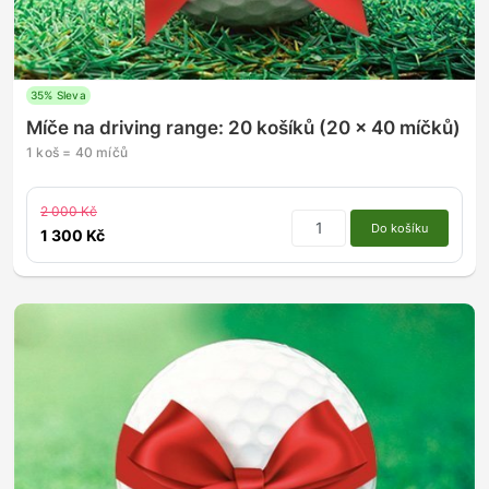
35% Sleva
Míče na driving range: 20 košíků (20 x 40 míčků)
1 koš = 40 míčů
2 000 Kč
Do košíku
1 300 Kč