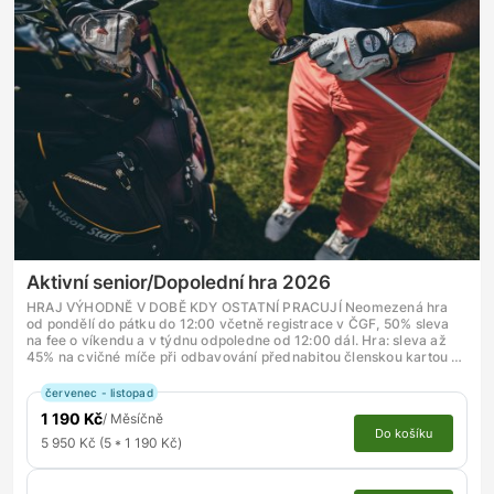
Aktivní senior/Dopolední hra 2026
HRAJ VÝHODNĚ V DOBĚ KDY OSTATNÍ PRACUJÍ Neomezená hra
od pondělí do pátku do 12:00 včetně registrace v ČGF, 50% sleva
na fee o víkendu a v týdnu odpoledne od 12:00 dál. Hra: sleva až
45% na cvičné míče při odbavování přednabitou členskou kartou …
červenec - listopad
1 190 Kč
/ Měsíčně
Do košíku
5 950 Kč (5 * 1 190 Kč)