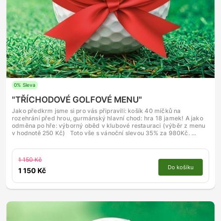
0% Sleva
"TŘÍCHODOVÉ GOLFOVÉ MENU"
Jako předkrm jsme si pro vás připravili: košík 40 míčků na
rozehrání před hrou, gurmánský hlavní chod: hra 18 jamek! A jako
odměna po hře: výborný oběd v klubové restauraci (výběr z menu
v hodnotě 250 Kč) Toto vše s vánoční slevou 35% za 980Kč. …
1 150 Kč
Do košíku
1 150 Kč