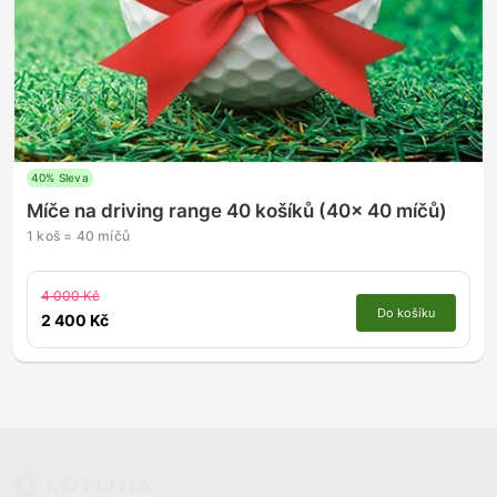
40% Sleva
Míče na driving range 40 košíků (40x 40 míčů)
1 koš = 40 míčů
4 000 Kč
Do košíku
2 400 Kč