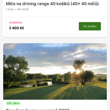
Míče na driving range 40 košíků (40x 40 míčů)
1 koš = 40 míčů
4 000 Kč
Do košíku
2 400 Kč
40% Sleva