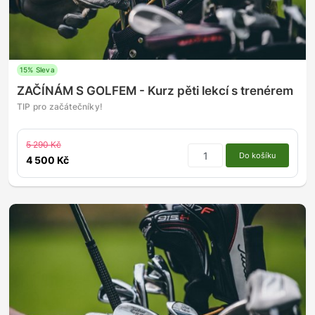
15% Sleva
ZAČÍNÁM S GOLFEM - Kurz pěti lekcí s trenérem
TIP pro začátečníky!
5 290 Kč
Do košíku
4 500 Kč