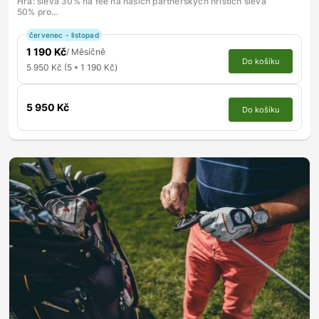
Hra: sleva 30% na fee na našich partnerských hřištích sleva
50% pro…
červenec - listopad
1 190 Kč
/ Měsíčně
Do košíku
5 950 Kč (5 * 1 190 Kč)
5 950 Kč
Do košíku