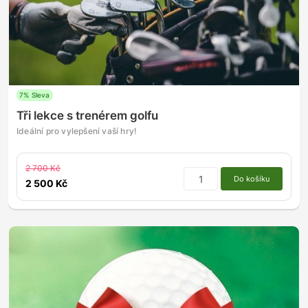
7% Sleva
Tři lekce s trenérem golfu
Ideální pro vylepšení vaší hry!
2 700 Kč
Do košíku
2 500 Kč