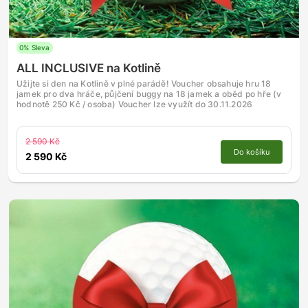
0% Sleva
ALL INCLUSIVE na Kotlině
Užijte si den na Kotlině v plné parádě! Voucher obsahuje hru 18
jamek pro dva hráče, půjčení buggy na 18 jamek a oběd po hře (v
hodnotě 250 Kč / osoba) Voucher lze využít do 30.11.2026
2 590 Kč
Do košíku
2 590 Kč