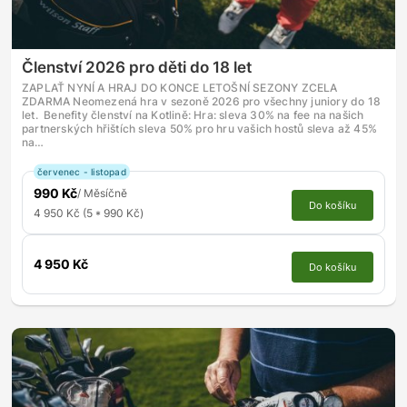
Členství 2026 pro děti do 18 let
ZAPLAŤ NYNÍ A HRAJ DO KONCE LETOŠNÍ SEZONY ZCELA
ZDARMA Neomezená hra v sezoně 2026 pro všechny juniory do 18
let. Benefity členství na Kotlině: Hra: sleva 30% na fee na našich
partnerských hřištích sleva 50% pro hru vašich hostů sleva až 45%
na…
červenec - listopad
990 Kč
/ Měsíčně
Do košíku
4 950 Kč (5 * 990 Kč)
4 950 Kč
Do košíku