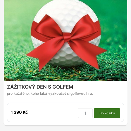
ZÁŽITKOVÝ DEN S GOLFEM
pro každého, koho láká vyzkoušet si golfovou hru.
1 390 Kč
Do košíku