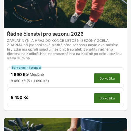
Řádné členství pro sezonu 2026
ZAPLAŤ NYNÍ A HRAJ DO KONCE LETOŠNÍ SEZONY ZCELA
ZDARMA při jednorázové platbě před sezónou navíc dva měsíce
hry zdarma oproti součtu měsíčních splátek Benefity řádného
členství na Kotlině: Hra: neomezená hra na Kotlině po celou sezónu
sleva 30% na…
červenec - listopad
1 690 Kč
/ Měsíčně
Do košíku
8 450 Kč (5 * 1 690 Kč)
8 450 Kč
Do košíku