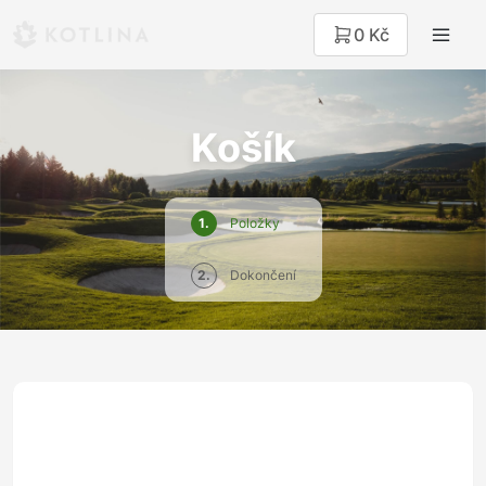
0 Kč
Košík
1.
Položky
2.
Dokončení